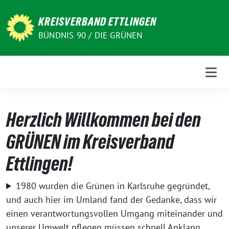
Weiter
zum
KREISVERBAND ETTLINGEN
Inhalt
BÜNDNIS 90 / DIE GRÜNEN
Herzlich Willkommen bei den
GRÜNEN im Kreisverband
Ettlingen!
1980 wurden die Grünen in Karlsruhe gegründet,
und auch hier im Umland fand der Gedanke, dass wir
einen verantwortungsvollen Umgang miteinander und
unserer Umwelt pflegen müssen schnell Anklang.