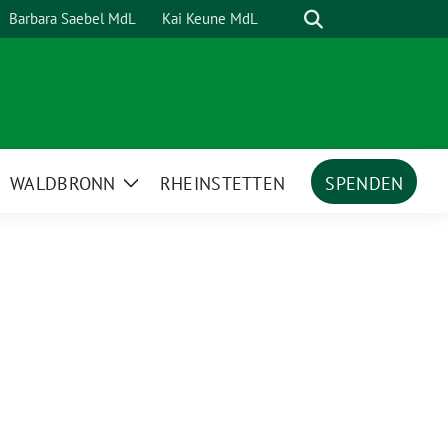
Suche
Barbara Saebel MdL
Kai Keune MdL
WALDBRONN
RHEINSTETTEN
SPENDEN
ige
Zeige
termenü
Untermenü