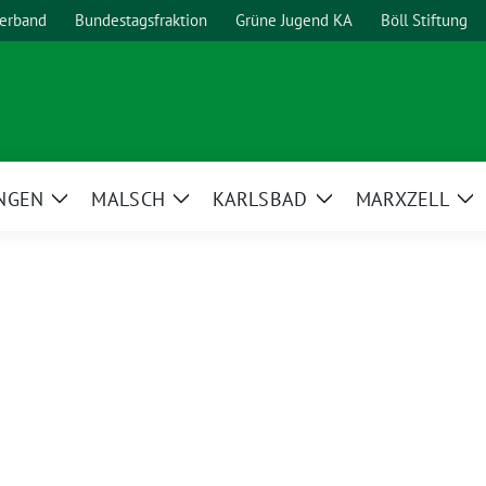
erband
Bundestagsfraktion
Grüne Jugend KA
Böll Stiftung
NGEN
MALSCH
KARLSBAD
MARXZELL
Zeige
Zeige
Zeige
Ze
Untermenü
Untermenü
Untermenü
Un