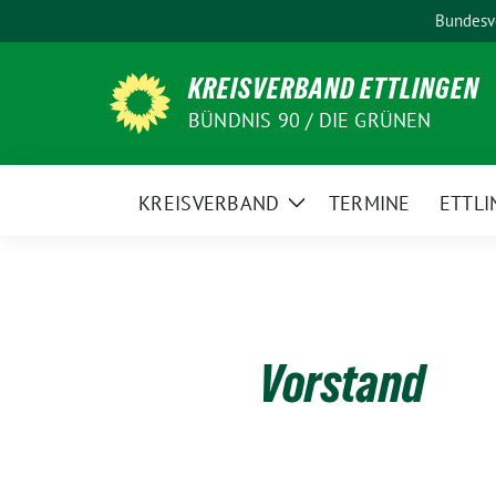
Weiter
Bundesv
zum
Inhalt
KREISVERBAND ETTLINGEN
BÜNDNIS 90 / DIE GRÜNEN
KREISVERBAND
TERMINE
ETTLI
Zeige
Untermenü
Vorstand