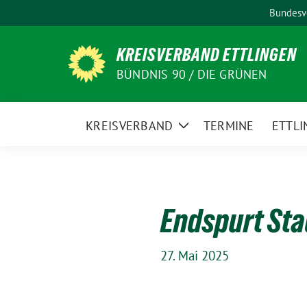
Weiter
Bundesv
zum
Inhalt
KREISVERBAND ETTLINGEN
BÜNDNIS 90 / DIE GRÜNEN
KREISVERBAND
TERMINE
ETTLI
Zeige
Untermenü
Endspurt St
27. Mai 2025