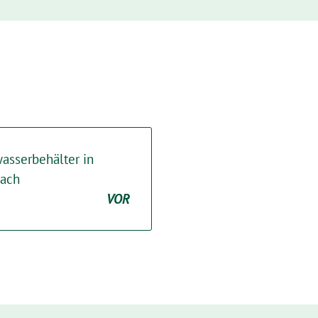
wasserbehälter in
bach
VOR