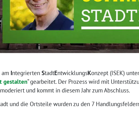
en am
I
ntegrierten
S
tadt
E
ntwick­lungs
K
onzept (ISEK) unte
 gestalten
“ gearbeitet. Der Prozess wird mit Unterstü
moderiert und kommt in diesem Jahr zum Abschluss.
stadt und die Ortsteile wurden zu den 7 Handlungsfelder