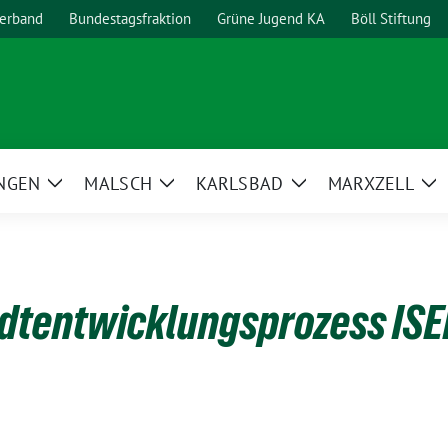
erband
Bundestagsfraktion
Grüne Jugend KA
Böll Stiftung
NGEN
MALSCH
KARLSBAD
MARXZELL
Zeige
Zeige
Zeige
Ze
Untermenü
Untermenü
Untermenü
Un
adtentwicklungsprozess ISE