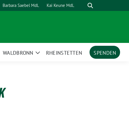
Suche
Barbara Saebel MdL
Kai Keune MdL
WALDBRONN
RHEINSTETTEN
SPENDEN
ige
Zeige
termenü
Untermenü
K