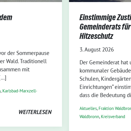
 dem
Einstimmige Zus
Gemeinderats für
Hitzeschutz
3. August 2026
 vor der Sommerpause
r Wald. Traditionell
Der Gemeinderat hat 
zusammen mit
kommunaler Gebäude 
[…]
Schulen, Kindergärten
Einrichtungen“ einsti
n
,
Karlsbad-Marxzell-
dass die Bedeutung d
Aktuelles
,
Fraktion Waldbro
WEITERLESEN
Waldbronn
,
Kreisverband