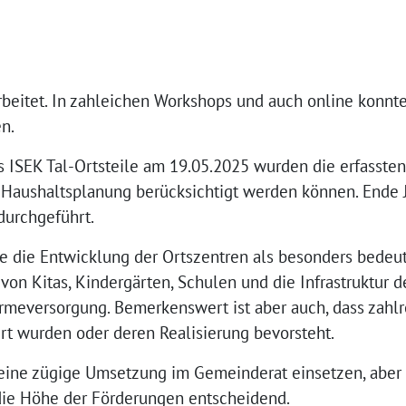
eitet. In zahleichen Workshops und auch online konnte
en.
s ISEK Tal-Ortsteile am 19.05.2025 wurden die erfasst
er Haushaltsplanung berücksichtigt werden können. Ende Ju
durchgeführt.
rde die Entwicklung der Ortszentren als besonders bede
von Kitas, Kindergärten, Schulen und die Infra­struktur d
meversorgung. Bemerkenswert ist aber auch, dass zahl­re
t wurden oder deren Realisierung bevorsteht.
eine zügige Umsetzung im Gemein­derat einsetzen, aber 
 die Höhe der Förderungen entscheidend.