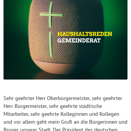
Sehr geehrter Herr Oberbürgermeister, sehr geehrter Herr Bürgermeister, sehr geehrte städtische Mitarbeiter, sehr geehrte Kolleginnen und Kollegen und vor allem geht mein Gruß an die Bürgerinnen und Bürger unserer Stadt. Der Präsident des deutschen Städtetags Christian Uhde verkündete gestern Rekordeinnahmen der Kommunen und speziell bei der Gewerbesteuer ein Allzeithoch. Nun davon sind wir in Ettlingen weit entfernt, aber unser Haushalt sieht doch erfreulicher aus als in den letzten Jahren. Für uns stellt sich natürlich die Frage, wie lange währt diese Hochkonjunkturphase und wie wirken sich die Milliarden Haftungsvolumen aus diversen Rettungsschirmen und die immer wahrscheinlicher werdenden Staatspleiten im Euroraum auf unsere künftige wirtschaftliche Entwicklung aus. Wie steuern wir Ettlingen heute so, daß Bürger heute und in Zukunft gern hier leben, so daß wir unsere Infrastruktur auch in finanziell schwierigen Zeiten erhalten können. Unsere Ettlinger Etatberatungen empfanden wir unter ihrer Leitung Herr OB Arnold entspannter als in den Vorjahren. Erkennbar war für uns ihr Ansatz einer „Kultur des Möglichmachens.“ und der Versuch Kompromisse zu finden zwischen teils langjährig gehegten gegenteiligen Auffassungen in unserem Gremium. So haben diesmal auch einige unserer Anregungen Berücksichtigung gefunden, z.B. haben nun alle Kollegen der Einstellung eines Klimamanagers zugestimmt. Auch die unsäglichen Zerrereien um den Bau der Mensa für die Carl-Orff-Schule und den Start für die Sanierung der Pestalozzischule, seit Jahren verzögert, scheinen nun allgemeiner Zustimmung gewichen zu sein. Sogar ein Kinderpass ist auf den Weg gebracht, wenngleich er aus unserer Sicht für die Bedürftigsten sehr dürftig ausfällt. Aber das ist der Gemeinderatsmehrheit und nicht der Verwaltung geschuldet. In der Kürze der Zeit seit ihrem Amtsantritt Herr Arnold ist einiges in Bewegung geraten, aber natürlich kann nicht alles, was schon lange der Entscheidung harrt in 4 Monaten abgearbeitet werden. Vieles wurde vertagt und soll dieses Jahr beraten und auf den Weg gebracht werden. So steht die Frage einer längerfristigen Konsolidierung des Haushalts durch strukturelle Änderungen an, ein Raumkonzepts für die Verwaltung, die künftige Ausrichtung der Stadtbau, ein Schulentwicklungskonzept, der Ausbau von Kinderbetreuungsangeboten, die Frage der künftigen Ettlinger Bäderlandschaft oder auch die Fortschreibung des Flächennutzungsplans sowie Ortsentwicklungskonzepte für die Stadtteile. Außerdem wollen wir über die 2 künftige Ausrichtung der Schlossfestspiele beraten, Nutzungsüberlegungen zum Schloß anstellen, endlich ein Hallennutzungskonzept erstellen und das Gebühren- und Zuschusswesen neu ordnen. Wir sind Optimisten! Aber zu unseren Haushaltsdaten: Mit einem Gesamthaushaltsvolumen von 115,3 Mio liegen wir 5 Mio über dem von 2011 Im Verw. HH steigen die Einnahmen um 9Mio auf 100,6 Mio, besonders hervorzuheben sind Einnahmeverbesserungen bei die Gewerbesteuer, dem Gemeindeanteil an der Einkommensteuer, den Schlüsselzuweisungen und Zuschüssen des Landes insbesondere für die Kleinkinderbetreuung. So können wir 7,5 Mio € an den Vermögenshaushalt überführen. Bei geplanten Investitionen von 14,6 Mio € sollen die fehlenden Deckungsmittel vor allem aus Landeszuschüssen für die Schlossanierung und wiederum 3 Mio aus Grundstücksverkäufen kommen. Das bedeutet Verzehr städtischer Substanz. Unsere Rücklagen werden sich den Erwartungen zufolge bis Jahresende auf ca. 6 Mio € reduzieren. Dem stehen zwischenzeitlich 8 Mio € Schulden gegenüber. Der Haushalt verzichtet zwar auf eine Neuverschuldung, aber ohne dieses Jahr aktiv gegenzusteuern haben wir keinerlei finanzielle Spielräume für die Investitionen der Zukunft. So weist unsere mittelfristige Finanzplanung derzeit auch einen Fehlbetrag von 18 Mio oder 34% aus und viele wichtige Maßnahmen für die Folgejahre sind darin noch gar nicht berücksichtigt. Es gibt 2 Wege zur Konsolidierung: Einsparungen und/oder Einnahmeerhöhungen. Wir meinen beide Wege sollten beschritten werden. Herr Arnold, sie wollten zum Einstand nicht gleich eine Gewerbesteueranhebung vorschlagen. Das respektieren wir. Andererseits übernehmen wir stetig neue kostenintensive Aufgaben, vor allem beim Ausbau der Kinderbetreuung, von denen unsere Wirtschaft ja auch profitiert. Allerdings meinen wir auch: Vor Steuererhöhungen steht das Durchforsten von Subventionen auf ihre Lenkungswirkung und die tatsächliche Bedürftigkeit der Empfänger. Hier mußten wir allerdings im letzten Jahr erleben wie sich die Mehrheit dieses Gremiums fast allen Sparvorschlägen der Strukturkommission widersetzte. Die Linie wasch mich, aber mach mich nicht naß, werden wir so nicht durchstehen! Der Personaletat bleibt mit 23,5 Mio € die größte Position im HH und steigt durch tarifliche Steigerungen um 400T€. Einige Ämter sind aufgrund von Fluktuation und Stellenbesetzungssperre bereits jetzt ziemlich ausgedünnt, bei anderen steht eine Pensionierungswelle in den nächsten Jahren an. So können weitere Umstrukturierungen stattfinden. Ich will noch zu einigen Einzelpositionen im Haushalt Stellung beziehen: Viele Ausgaben tragen wir mit, so im Bereich Bildung und Erziehung. 3 Die Bildungslandschaft ist seit Jahren in Bewegung und daran wird sich so schnell nichts ändern. Wir als Stadt sind dabei in erster Linie für die Schulgebäude zuständig. Aber ob Gemeinschaftsschule oder 3gliedriges Schulsystem, alle Schulformen brauchen Gebäude und hier müssen die Sanierungs- und Unterhaltungsaufwendungen in den nächsten Jahren verstärkt werden. Ein Schulkonzept ist sinnvoll, aber nicht wie in den letzten Jahren praktiziert um notwendige Sanierungen hinauszuzögern. Laut Schulentwicklungsplan werden alle Kernstadtschulgebäude bis mindestens 2022 benötigt und den Erhalt der Grundschulen in den Ortsteilen befürworten wir ebenfalls, weil uns lebendige Ortsteile wichtig sind. Der Gemeinderat muß allerdings künftig – bevor er weitere Ganztagsschulen beschließt- die Investitionsmittel für den zusätzlichen Raumbedarf inklusive Mensa einkalkulieren um nicht jedesmal hinterher darüber in Streit zu verfallen, ob Kinder die ¾ des Tages in der Schule verbringen sollen wirklich mehr Raumbedarf haben als Halbtagsschüler. Die Sanierung der Pestalozzischule und die Mensa für die Carl-Orff Schule sollen in diesem Jahr endlich begonnen werden. Wir sind dem Gesamtelternbeirat dankbar, daß er sich auf die Priorisierung dieser Schulen einigen konnte und Herrn Arnold, daß er sich darauf eingelassen hat den Haushaltsentwurf hier zu ergänzen und die Planung zu optimieren. Beim Schulzentrum des Kreises stellt sich mit der Frage Neubau oder Generalsanierung auch die Frage der Nachhaltigkeit. Gebäude die nach 40 Jahren jeweils abgerissen und neu gebaut werden müssen, verbrauchen viele Rohstoffe, deshalb ist, wo immer möglich die Sanierung im Bestand sinnvoll. Gewiss, es handelt sich hier um eine Entscheidung des Landkreises und selbstverständlich wollen auch wir die Kreisschulen in Ettlingen behalten. Aber für uns Ettlinger geht es auch um den Erhalt des Gatschina-Parks, bzw. Horbachparks, die grüne Lunge der Stadt. Die Rechnung: Der Kreis verkauft sein Areal an der Beethovenstraße an einen Bauträger und bebaut dafür einen Ettlinger Erholungspark geht für uns nicht auf – und das sollte unsere Verwaltung gegenüber dem Landkreis auch artikulieren. Die Schulsozialarbeit soll künftig zu 1/3 vom Land gefördert, werden, wir sind zufrieden, daß die Grün-Rote Landesregierung hier auf den Bedarf vor Ort reagiert hat. Mehr Landeszuschüsse erhalten wir auch für die frühkindliche Betreuung. Im Bereich Kindergärten und Krippen haben wir in den letzten Jahren in Ettlingen viel bewegt. Neue Krippenplätze, mehr Ganztagsangebote, der Ausbau frühmusikalischer Förderung, allerdings sind auch die Kosten explodiert. Momentan fehlen vor allem Teilzeitangebote im Bereich der Kleinkindbetreuung. 4 Wir stellen uns vor, künftig den Tagesverein und über ihn die Tagesmütter stärker zu fördern, damit hier zusätzliche individuelle Betreuungsangebote entstehen, das schafft Arbeit für Tagesmütter und entlastet den städtischen Haushalt. Insgesamt stellen wir uns ein neues einkommensabhängiges Gebührenmodell für die Betreuungsangebote vor, denn was für die eine Familie durchaus erschwinglich ist, sprengt die Möglichkeiten kleiner Einkommensbezieher. Noch ein Wort zum Ettlinger Kinderpass Der große Wurf hin zu mehr Gerechtigkeit und Teilhabe ist er nicht geworden. Mit 20,- € für Ettlinger Kinder aus Familien mit mindestens 3 Kindern und von alleinerziehenden Eltern und nochmals 40,-€ im Jahr für besonders bedürftige Kinder hielt sich die Bereitschaft etwas für diesen Personenkreis zu tun im GR doch sehr in Grenzen. Die Ungleichbehandlung vermögender und nicht vermögender Bürger bei der Verteilung von Steuergeldern hat in Ettlingen leider System. Während wiederum 120T€ im HH stehen um 6 Familien den Kauf städtischer Grundstücke mit bis zu 20T€ Steuergeld zu versüßen, fängt das Sparen immer an, wenn es um die Kinder von Hartz IV-Empfängern, Minijobbern und Frührentnern geht. Als wenig sparsam kritisieren wir hingegen die Bemühungen den Stadtmarketingetat um nochmals 100T€ zu erhöhen. Ettlingen wurde unter unserer vormaligen OB bereits kontinuierlich „eventisiert“ und befindet sich in einer permanenten Selbstüberbietungsspirale. Nun sollen wiederum 40T€, in den Folgejahren gar 80T€ jährlich draufgesattelt werden für eine gemeinsame Vermarktung der Albtalgemeinden. Soll das Rad hier neu erfunden werden? Wer profitiert davon? Die „Albtalinitiative, eine“ private Kooperation von Hoteliers und Gaststättenbetreibern gibt es bereits. Sie hat gerade ein sehr ansprechendes Hochglanzheft herausgebracht, welches die idyllischen Seiten des Albtals gekoppelt mit der exquisiten Gastronomie der Herausgeber in ein stimmungsvolles Urlaubslicht setzt. Die Stadt könnte sich also damit begnügen die sowieso regelmäßig erscheinenden Flyer mit aktuellen Kulturangebote