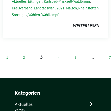
Aktuelles
,
Ettlingen
,
Karlsbad-Marxzell-Waldbronn
,
Kreisverband
,
Landtagswahl 2021
,
Malsch
,
Rheinstetten
,
Sonstiges
,
Wahlen
,
Wahlkampf
WEITERLESEN
3
1
2
4
5
…
7
Kategorien
Aktuelles
(278)