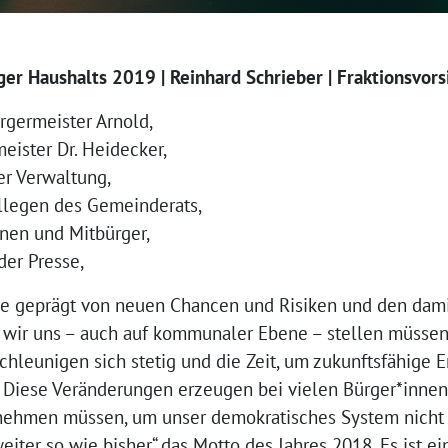
ger Haushalts 2019 | Reinhard Schrieber | Fraktionsvors
rgermeister Arnold,
eister Dr. Heidecker,
er Verwaltung,
llegen des Gemeinderats,
nnen und Mitbürger,
er Presse,
 je geprägt von neuen Chancen und Risiken und den da
wir uns – auch auf kommunaler Ebene – stellen müssen
leunigen sich stetig und die Zeit, um zukunftsfähige E
. Diese Veränderungen erzeugen bei vielen Bürger*inne
t nehmen müssen, um unser demokratisches System nicht 
eiter so wie bisher“ das Motto des Jahres 2018. Es ist ei