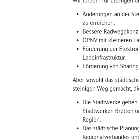
Wir fordern für Ettlingen d
Änderungen an der Ste
zu erreichen,
Bessere Radwegekonze
ÖPNV mit kleineren F
Förderung der Elektrom
Ladeinfrastruktur,
Förderung von Sharing
Aber sowohl das städtisch
steinigen Weg gemacht, d
Die Stadtwerke gehen i
Stadtwerken Bretten un
Region.
Das städtische Planun
Regionalverbandes und