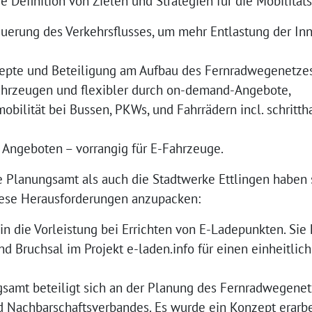
ie Definition von Zielen und Strategien für die Mobilitä
uerung des Verkehrsflusses, um mehr Entlastung der I
pte und Beteiligung am Aufbau des Fernradwegenetzes
ahrzeugen und flexibler durch on-demand-Angebote,
obilität bei Bussen, PKWs, und Fahrrädern incl. schrit
 Angeboten – vorrangig für E-Fahrzeuge.
e Planungsamt als auch die Stadtwerke Ettlingen haben s
iese Herausforderungen anzupacken:
n die Vorleistung bei Errichten von E-Ladepunkten. Sie
d Bruchsal im Projekt e-laden.info für einen einheitlic
gsamt beteiligt sich an der Planung des Fernradwegene
 Nachbarschaftsverbandes. Es wurde ein Konzept erarb