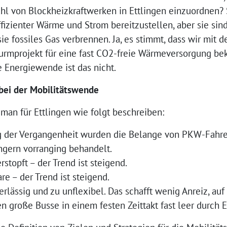
ahl von Blockheizkraftwerken in Ettlingen einzuordnen? 
izienter Wärme und Strom bereitzustellen, aber sie sin
ie fossiles Gas verbrennen. Ja, es stimmt, dass wir mi
turmprojekt für eine fast CO2-freie Wärmeversorgung 
e Energiewende ist das nicht.
 bei der Mobilitätswende
man für Ettlingen wie folgt beschreiben:
ng der Vergangenheit wurden die Belange von PKW-Fahr
gern vorranging behandelt.
stopft – der Trend ist steigend.
e – der Trend ist steigend.
rlässig und zu unflexibel. Das schafft wenig Anreiz, a
en große Busse in einem festen Zeittakt fast leer durch E