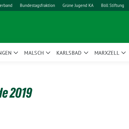
erband
Bundestagsfraktion
Grüne Jugend KA
Böll Stiftung
NGEN
MALSCH
KARLSBAD
MARXZELL
Zeige
Zeige
Zeige
Ze
Untermenü
Untermenü
Untermenü
Un
de 2019