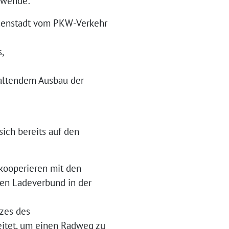
tswende:
nnenstadt vom PKW-Verkehr
,
thaltendem Ausbau der
ich bereits auf den
 kooperieren mit den
hen Ladeverbund in der
tzes des
eitet, um einen Radweg zu