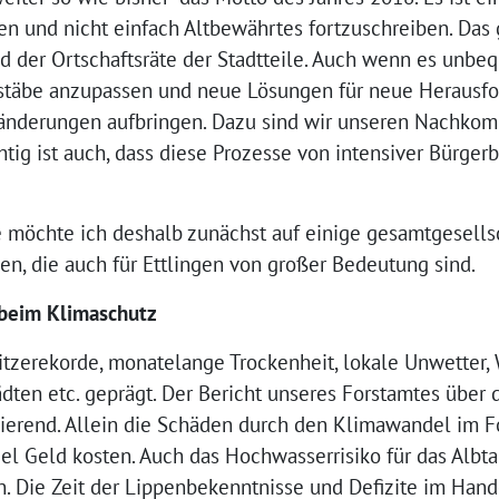
 und nicht einfach Altbewährtes fortzuschreiben. Das gi
d der Ortschaftsräte der Stadtteile. Auch wenn es unbe
ßstäbe anzupassen und neue Lösungen für neue Herausfo
ränderungen aufbringen. Dazu sind wir unseren Nachko
htig ist auch, dass diese Prozesse von intensiver Bürger
e möchte ich deshalb zunächst auf einige gesamtgesells
n, die auch für Ettlingen von großer Bedeutung sind.
 beim Klimaschutz
itzerekorde, monatelange Trockenheit, lokale Unwetter,
dten etc. geprägt. Der Bericht unseres Forstamtes über 
rmierend. Allein die Schäden durch den Klimawandel im
iel Geld kosten. Auch das Hochwasserrisiko für das Albtal
. Die Zeit der Lippenbekenntnisse und Defizite im Hande