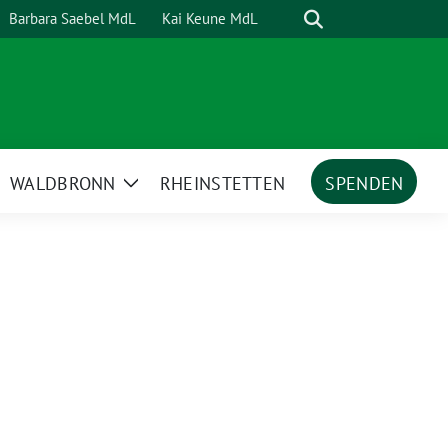
Suche
Barbara Saebel MdL
Kai Keune MdL
WALDBRONN
RHEINSTETTEN
SPENDEN
ige
Zeige
termenü
Untermenü