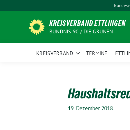
Weiter
Bundesv
zum
Inhalt
KREISVERBAND ETTLINGEN
BÜNDNIS 90 / DIE GRÜNEN
KREISVERBAND
TERMINE
ETTLI
Zeige
Untermenü
Haushaltsre
19. Dezember 2018