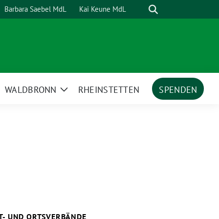
Suche
Barbara Saebel MdL
Kai Keune MdL
WALDBRONN
RHEINSTETTEN
SPENDEN
ige
Zeige
termenü
Untermenü
T- UND ORTSVERBÄNDE