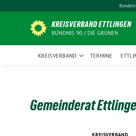
Weiter
Bundesv
zum
Inhalt
KREISVERBAND ETTLINGEN
BÜNDNIS 90 / DIE GRÜNEN
KREISVERBAND
TERMINE
ETTLI
Zeige
Untermenü
Gemeinderat Ettling
KREISVERBAND