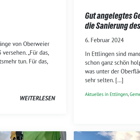
Gut angelegtes Ge
die Sanierung de
6. Februar 2024
gänge von Oberweier
versehen. „Für das,
In Ettlingen sind ma
tsmehr tun. Für das,
schon ganz schön holp
was unter der Oberflä
sehr selten. […]
Aktuelles in Ettlingen
,
Geme
WEITERLESEN