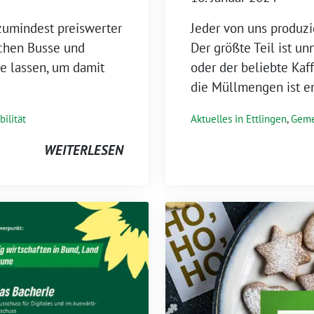
 zumindest preiswerter
Jeder von uns produzi
chen Busse und
Der größte Teil ist u
e lassen, um damit
oder der beliebte Kaf
die Müllmengen ist en
ilität
Aktuelles in Ettlingen
,
Geme
WEITERLESEN