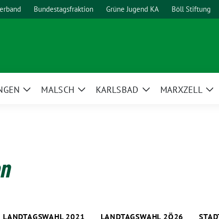
erband
Bundestagsfraktion
Grüne Jugend KA
Böll Stiftung
NGEN
MALSCH
KARLSBAD
MARXZELL
Zeige
Zeige
Zeige
Ze
Untermenü
Untermenü
Untermenü
Un
en
LANDTAGSWAHL 2021
LANDTAGSWAHL 2Ö26
STAD